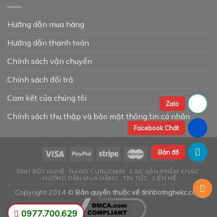
Hướng dẫn mua hàng
Hướng dẫn thanh toán
Chính sách vận chuyển
Chính sách đổi trả
Cam kết của chúng tôi
Zalo
Chính sách thu thập và bảo mật thông tin cá nhân
Facebook Chát
Bản đồ
TINH BỘT NGHỆ
NANO CURUCMIN
CÁC SẢN PHẨM KHÁC
HƯỚNG DẪN MUA HÀNG
TIN TỨC
LIÊN HỆ
Copyright 2014 ©
Bản quyền thuộc về tinhbotnghekc.com
0977.700.629