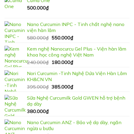
Cuma One
500.000
₫
Nano Curcumin INPC - Tinh chất nghệ nano
viện hàn lâm
Giá
Giá
580.000
₫
550.000
₫
gốc
hiện
Kem nghệ Nanocurcu Gel Plus - Viện hàn lâm
là:
tại
khoa học công nghệ Việt Nam
580.000₫.
là:
Giá
Giá
240.000
₫
180.000
₫
550.000₫.
gốc
hiện
Nori Curcumin -Tinh Nghệ Dứa Viện Hàn Lâm
là:
tại
KH&CN VN
240.000₫.
là:
Giá
Giá
395.000
₫
385.000
₫
180.000₫.
gốc
hiện
Sữa Nghệ Curcumilk Gold GWEN hỗ trợ bệnh
là:
tại
dạ dày
395.000₫.
là:
380.000
₫
385.000₫.
Nano Curcumin ANZ - Bảo vệ dạ dày, ngăn
ngừa u bướu