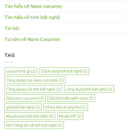
Tìm hiểu về Nano curcumin
Tìm hiểu về tinh bột nghệ
Tin tức
Tư vấn về Nano Curucmin
TAG
curcumin là gì
(1)
Cách uống tinh bột nghệ
(1)
Công dụng của nano curcumin
(2)
Công dụng của tinh bột nghệ
(2)
công dụng tinh bột nghệ
(1)
Giá nano curcumin
(2)
Giá tinh bột nghê nano
(1)
giá tinh bột nghệ
(1)
hỗ trợ điều trị ung thư
(1)
khuyến mại tinh bột nghệ
(1)
Khuẩn HP
(1)
làm trắng da với tinh bột nghệ
(1)