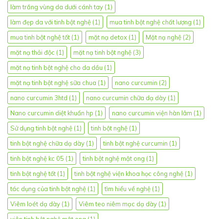
làm trắng vùng da dưới cánh tay
(1)
làm đẹp da với tinh bột nghệ
(1)
mua tinh bột nghệ chất lượng
(1)
mua tinh bột nghệ tốt
(1)
mặt nạ detox
(1)
Mặt nạ nghệ
(2)
mặt nạ thải độc
(1)
mặt nạ tinh bột nghệ
(3)
mặt nạ tinh bột nghệ cho da dầu
(1)
mặt nạ tinh bột nghệ sữa chua
(1)
nano curcumin
(2)
nano curcumin 3htd
(1)
nano curcumin chữa dạ dày
(1)
Nano curcumin diệt khuẩn hp
(1)
nano curcumin viện hàn lâm
(1)
Sử dụng tinh bột nghệ
(1)
tinh bột nghệ
(1)
tinh bột nghệ chữa dạ dày
(1)
tinh bột nghệ curcumin
(1)
tinh bột nghệ kc 05
(1)
tinh bột nghệ mật ong
(1)
tinh bột nghệ tốt
(1)
tinh bột nghệ viện khoa học công nghệ
(1)
tác dụng của tinh bột nghệ
(1)
tìm hiểu về nghệ
(1)
Viêm loét dạ dày
(1)
Viêm teo niêm mạc dạ dày
(1)