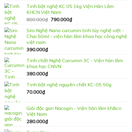
Tinh bột nghệ KC 05 1kg Viện Hàn Lâm
KHCN Việt Nam
Giá
Giá
800.000
₫
790.000
₫
gốc
hiện
Siro Nghệ Nano curcumin tinh túy nghệ việt -
là:
tại
Chai 50ml - viện hàn lâm khoa học công nghệ
800.000₫.
là:
việt nam
790.000₫.
390.000
₫
Tinh chất Nghệ Curcumin 3C - Viện hàn lâm
khoa học CNVN
380.000
₫
Tinh bột nghệ nguyên chất KC-05 50g
70.000
₫
Giải độc gan Nacogin - Viện hàn lâm kh&cn
Việt Nam
280.000
₫