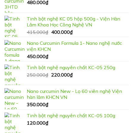
480.000
₫
Tinh bột nghệ KC 05 hộp 500g - Viện Hàn
Lâm Khoa Học Công Nghệ VN
Giá
Giá
415.000
₫
400.000
₫
gốc
hiện
Nano Curcumin Formula 1- Nano nghệ nước
là:
tại
viện KHCN
415.000₫.
là:
450.000
₫
400.000₫.
Tinh bột nghệ nguyên chất KC-05 250g
Giá
Giá
250.000
₫
220.000
₫
gốc
hiện
là:
tại
Nano curcumin New - Lọ 60 viên nghệ Viện
250.000₫.
là:
hàn lâm KHCN VN
220.000₫.
350.000
₫
Tinh bột nghệ nguyên chất KC-05 100g
120.000
₫