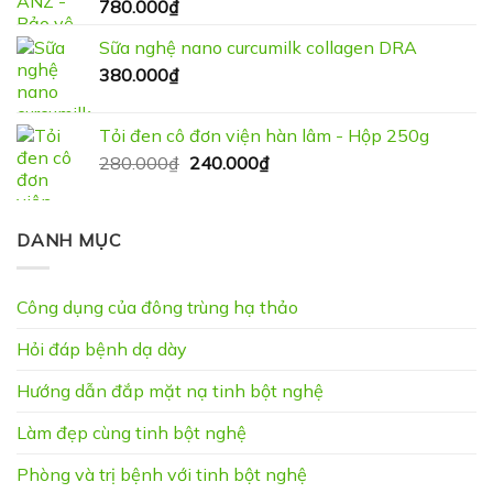
780.000
₫
Sữa nghệ nano curcumilk collagen DRA
380.000
₫
Tỏi đen cô đơn viện hàn lâm - Hộp 250g
Giá
Giá
280.000
₫
240.000
₫
gốc
hiện
là:
tại
280.000₫.
là:
DANH MỤC
240.000₫.
Công dụng của đông trùng hạ thảo
Hỏi đáp bệnh dạ dày
Hướng dẫn đắp mặt nạ tinh bột nghệ
Làm đẹp cùng tinh bột nghệ
Phòng và trị bệnh với tinh bột nghệ