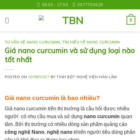
Skip
08:00 - 17:00
0977700629
to
content
0
TƯ VẤN VỀ NANO CURUCMIN
,
TÌM HIỂU VỀ NANO CURCUMIN
Giá nano curcumin và sử dụng loại nào
tốt nhất
POSTED ON
03/08/2017
BY
TINH BỘT NGHỆ VIỆN HÀN LÂM
Giá nano curcumin là bao nhiêu?
Giá nano curcumin trên thị trường là câu hỏi được nhiều
người có nhu cầu mua và sử dụng
nano curcumin
quan
tâm .Bởi thị trường có nhiều dòng sản phẩm quảng cáo
công nghệ Nano
,
nghệ nano
khiến người tiêu dùng phân
vân và khó đưa ra được lựa chọn.