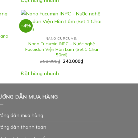
-4%
Nano
NANO CURCUMIN
Nano Fucumin INPC – Nước nghệ
Fucoidan Viện Hàn Lâm (Set 1 Chai
50ml)
Giá
Giá
250.000
₫
240.000
₫
gốc
hiện
là:
tại
Đặt hàng nhanh
250.000₫.
là:
240.000₫.
ƯỚNG DẪN MUA HÀNG
ớng dẫn mua hàng
ớng dẫn thanh toán