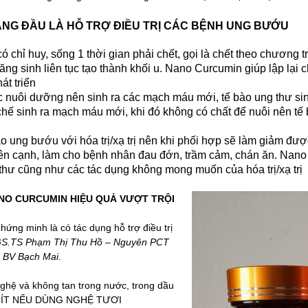
NG ĐẦU LÀ HỖ TRỢ ĐIỀU TRỊ CÁC BỆNH UNG BƯỚU
ó chỉ huy, sống 1 thời gian phải chết, gọi là chết theo chương t
 tăng sinh liên tục tạo thành khối u. Nano Curcumin giúp lập lại 
t triển
ợc nuôi dưỡng nên sinh ra các mạch máu mới, tế bào ung thư sin
hế sinh ra mạch máu mới, khi đó không có chất để nuôi nên tế
ng bướu với hóa trị/xạ trị nên khi phối hợp sẽ làm giảm được l
 bên cạnh, làm cho bệnh nhân đau đớn, trầm cảm, chán ăn. Nano
thư cũng như các tác dụng không mong muốn của hóa trị/xạ trị
ANO CURCUMIN HIỆU QUẢ VƯỢT TRỘI
g minh là có tác dụng hỗ trợ điều trị
S.TS Phạm Thị Thu Hồ – Nguyên PCT
a BV Bạch Mai.
ệ và không tan trong nước, trong dầu
ẤT ÍT NẾU DÙNG NGHỆ TƯƠI