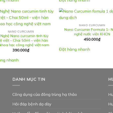
NANO CURCUMIN
Nano Curcumin Formula 1- 
NANO CURCUMIN
nghệ nước viện KHCN
 Nghệ Nano curcumin tinh túy
450.000
₫
ệ việt – Chai 50ml – viện hàn
khoa học công nghệ việt nam
Đặt hàng nhanh
390.000
₫
àng nhanh
DANH MỤC TIN
H
Công dụng của đông trùng hạ thảo
Hư
Hỏi đáp bệnh dạ dày
Hư