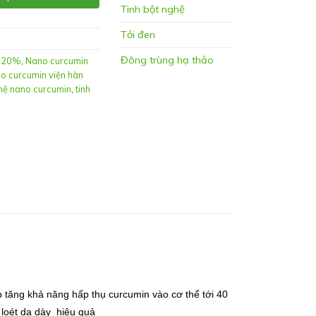
Tinh bột nghệ
Tỏi đen
Đông trùng hạ thảo
n 20%
,
Nano curcumin
o curcumin viện hàn
ghệ nano curcumin
,
tinh
ăng khả năng hấp thụ curcumin vào cơ thể tới 40
 loét dạ dày hiệu quả