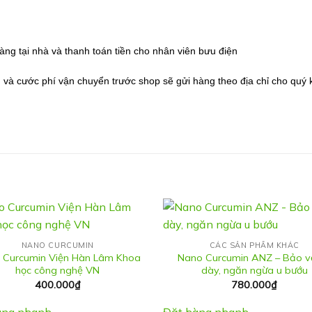
ng tại nhà và thanh toán tiền cho nhân viên bưu điện
 và cước phí vận chuyển trước shop sẽ gửi hàng theo địa chỉ cho quý 
NANO CURCUMIN
CÁC SẢN PHẨM KHÁC
 Curcumin Viện Hàn Lâm Khoa
Nano Curcumin ANZ – Bảo v
học công nghệ VN
dày, ngăn ngừa u bướu
400.000
₫
780.000
₫
àng nhanh
Đặt hàng nhanh