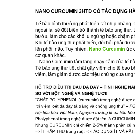
NANO CURCUMIN 3HTD CÓ TÁC DỤNG HÀ
Tế bào bình thường phát triển rất nhịp nhàng, c
ngoại lai sẽ đột biến trở thành tế bào ung thư,
bướu, làm cho các khối u ngừng hoặc chậm phá
Khi tế bào ung thư phát triển, đòi hỏi phải đư
lên phổi, não. Tuy nhiên,
Nano Curcumin
ức c
cơ quan khác.
– Nano Curcumin làm tăng nhạy cảm của tế bào u
Tế bào ung thư tiết chất gây viêm cho tế bào
viêm, làm giảm được các triệu chứng của ung 
HỖ TRỢ ĐIỀU TRỊ ĐAU DẠ DÀY – TINH NGHỆ N
SO VỚI BỘT NGHỆ VÀ NGHỆ TƯƠI!
“CHẤT POLYPHENOL (curcumin) trong nghệ được chứn
trị viêm loét dạ dày tá tràng và chống ung thư” –
PG
Hội tiêu hóa Việt Nam, Nguyên trưởng khoa tiêu hó
Pholyphenol trong nghệ được đặt tên là CURCUMIN
Nhưng CURCUMIN chỉ chiếm 2-5% thành phần củ ngh
=> ÍT HẤP THU trong ruột =>TÁC DỤNG ÍT VÀ R