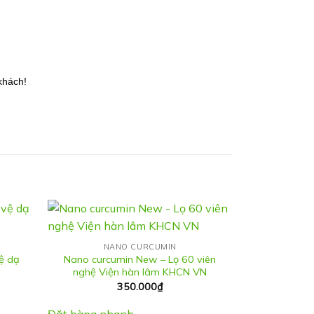
khách!
NANO CURCUMIN
ệ dạ
Nano curcumin New – Lọ 60 viên
nghệ Viện hàn lâm KHCN VN
350.000
₫
Đặt hàng nhanh