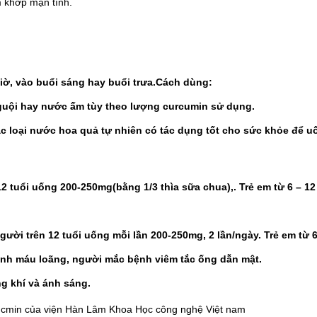
 khớp mạn tính.
iờ, vào buổi sáng hay buổi trưa.Cách dùng:
uội hay nước ấm tùy theo lượng curcumin sử dụng.
c loại nước hoa quả tự nhiên có tác dụng tốt cho sức khỏe để u
 tuổi uống 200-250mg(bằng 1/3 thìa sữa chua),. Trẻ em từ 6 – 12
 Người trên 12 tuổi uống mỗi lần 200-250mg, 2 lần/ngày. Trẻ em từ
nh máu loãng, người mắc bệnh viêm tắc ống dẫn mật.
g khí và ánh sáng.
rucmin của viện Hàn Lâm Khoa Học công nghệ Việt nam