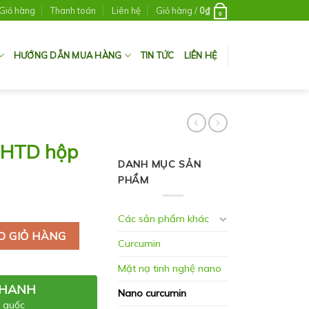
Giỏ hàng
Thanh toán
Liên hệ
Giỏ hàng /
0
₫
0
HƯỚNG DẪN MUA HÀNG
TIN TỨC
LIÊN HỆ
3HTD hộp
DANH MỤC SẢN
PHẨM
Các sản phẩm khác
O GIỎ HÀNG
Curcumin
Mặt nạ tinh nghệ nano
NHANH
Nano curcumin
 quốc