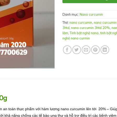
Danh mục:
Nano curcumin
Thẻ:
nano curcumin
,
nano curcumi
3htd
,
nano curcumin 3htd 20%
,
nan
lâm
,
Tinh bột nghệ nano
,
tinh bột n
nghệ nano curmin
0g
n toàn thực phẩm với hàm lượng nano curcumin lên tới 20% – Giúp t
i khả năng chống các tế bào ung thư và hỗ trợ điều trị các bệnh viêm