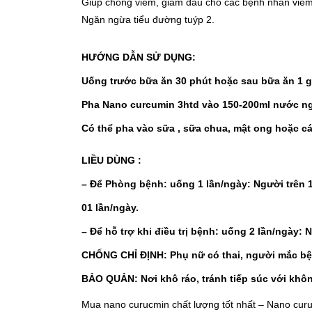
Giúp chống viêm, giảm đau cho các bệnh nhân viêm
Ngăn ngừa tiểu đường tuýp 2.
HƯỚNG DẪN SỬ DỤNG:
Uống trước bữa ăn 30 phút hoặc sau bữa ăn 1 g
Pha Nano curcumin 3htd vào 150-200ml nước ng
Có thể pha vào sữa , sữa chua, mật ong hoặc cá
LIỀU DÙNG :
– Để Phòng bệnh: uống 1 lần/ngày: Người trên 12
01 lần/ngày.
– Để hỗ trợ khi điều trị bệnh: uống 2 lần/ngày:
CHỐNG CHỈ ĐỊNH: Phụ nữ có thai, người mắc bệ
BẢO QUẢN: Nơi khô ráo, tránh tiếp súc với khôn
Mua nano curucmin chất lượng tốt nhất – Nano cu