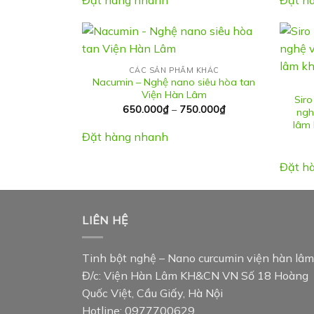
CÁC SẢN PHẨM KHÁC
Nacumin – Nghệ nano siêu hòa tan
Viện Hàn Lâm
Siro
Khoảng
650.000
₫
–
750.000
₫
ngh
giá:
lâm 
từ
Đặt hàng nhanh
650.000₫
đến
750.000₫
Đặt h
LIÊN HỆ
Tinh bột nghệ – Nano curcumin viện hàn lâm
Đ/c: Viện Hàn Lâm KH&CN VN Số 18 Hoàng
Quốc Việt, Cầu Giấy, Hà Nội
Hotline: 0977700629