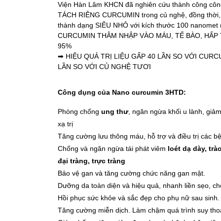
Viện Hàn Lâm KHCN đã nghiên cứu thành công công
TÁCH RIÊNG CURCUMIN trong củ nghệ, đồng thời,
thành dạng SIÊU NHỎ với kích thước 100 nanomet
CURCUMIN THÂM NHẬP VÀO MÁU, TẾ BÀO, HẤP 
95%
➡ HIỆU QUẢ TRỊ LIỆU GẤP 40 LẦN SO VỚI CU
LẦN SO VỚI CỦ NGHỆ TƯƠI
Công dụng của Nano curcumin 3HTD:
Phòng chống
ung thư
, ngăn ngừa khối u lành, giảm
xạ trị
Tăng cường lưu thông máu, hỗ trợ và điều trị các b
Chống và ngăn ngừa tái phát viêm
loét dạ dày, tr
đại tràng, trực tràng
Bảo vệ gan và tăng cường chức năng gan mật.
Dưỡng da toàn diện và hiệu quả, nhanh liền sẹo, c
Hồi phục sức khỏe và sắc đẹp cho phụ nữ sau sinh.
Tăng cường miễn dịch. Làm chậm quá trình suy thoái