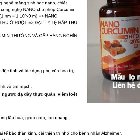
 nghệ màng sinh học nano, chiết
 công nghệ NANO cho phép Curcumin
 (1 nm = 1.10^-9 m) => NANO
THU Ở RUỘT => ĐẠT TỶ LỆ HẤP THU
RCUMIN THƯỜNG VÀ GẤP HÀNG NGHÌN
 độc tính và tác dụng phụ của hóa trị,
ệnh về tim mạch.
ào ngược dạ dày thực quản, viêm loét
hống lão hóa, giảm nám, tàn nhang.
 tế bào thần kinh, cải thiện trí nhớ cho bệnh nhân Alzheimer.