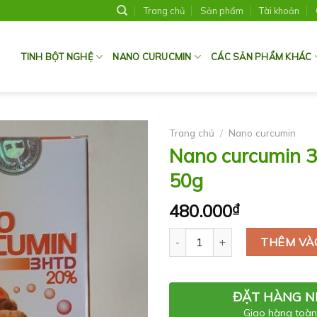
Trang chủ
Sản phẩm
Tài khoản
TINH BỘT NGHỆ
NANO CURUCMIN
CÁC SẢN PHẨM KHÁC
Trang chủ
/
Nano curcumin
Nano curcumin 
50g
480.000
₫
Số lượng
THÊM VÀ
ĐẶT HÀNG 
Giao hàng toàn