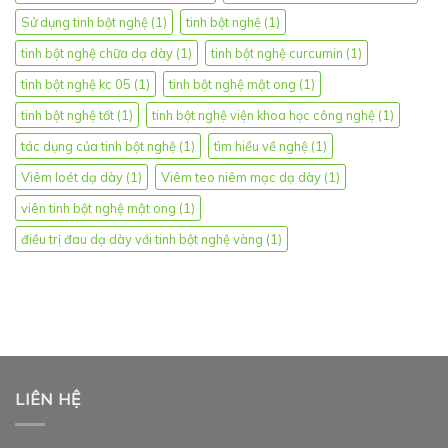
Sử dụng tinh bột nghệ
(1)
tinh bột nghệ
(1)
tinh bột nghệ chữa dạ dày
(1)
tinh bột nghệ curcumin
(1)
tinh bột nghệ kc 05
(1)
tinh bột nghệ mật ong
(1)
tinh bột nghệ tốt
(1)
tinh bột nghệ viện khoa học công nghệ
(1)
tác dụng của tinh bột nghệ
(1)
tìm hiểu về nghệ
(1)
Viêm loét dạ dày
(1)
Viêm teo niêm mạc dạ dày
(1)
viên tinh bột nghệ mật ong
(1)
điều trị đau dạ dày với tinh bột nghệ vàng
(1)
LIÊN HỆ