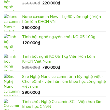
Giá
Giá
250.000
₫
220.000
₫
gốc
hiện
là:
tại
Nano curcumin New - Lọ 60 viên nghệ Viện
250.000₫.
là:
hàn lâm KHCN VN
220.000₫.
350.000
₫
Tinh bột nghệ nguyên chất KC-05 100g
120.000
₫
Tinh bột nghệ KC 05 1kg Viện Hàn Lâm
KHCN Việt Nam
Giá
Giá
800.000
₫
790.000
₫
gốc
hiện
Siro Nghệ Nano curcumin tinh túy nghệ việt -
là:
tại
Chai 50ml - viện hàn lâm khoa học công nghệ
800.000₫.
là:
việt nam
790.000₫.
390.000
₫
Tinh chất Nghệ Curcumin 3C - Viện hàn lâm
khoa học CNVN