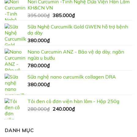
Nori Curcumin -Tinh Nghệ Dứa Viện Hàn Lâm
là:
tại
KH&CN VN
240.000₫.
là:
Giá
Giá
395.000
₫
385.000
₫
180.000₫.
gốc
hiện
Sữa Nghệ Curcumilk Gold GWEN hỗ trợ bệnh
là:
tại
dạ dày
395.000₫.
là:
380.000
₫
385.000₫.
Nano Curcumin ANZ - Bảo vệ dạ dày, ngăn
ngừa u bướu
780.000
₫
Sữa nghệ nano curcumilk collagen DRA
380.000
₫
Tỏi đen cô đơn viện hàn lâm - Hộp 250g
Giá
Giá
280.000
₫
240.000
₫
gốc
hiện
là:
tại
280.000₫.
là:
DANH MỤC
240.000₫.