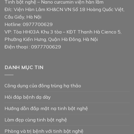
Tinh bột nghệ – Nano curcumin viện hàn lâm
Đ/c: Viện Hàn Lâm KH&CN VN Số 18 Hoàng Quốc Việt,
Cầu Giấy, Hà Nội
Hotline: 0977700629
VP: Tòa HH03A Khu 3 tòa – KĐT Thanh Hà Cienco 5,
Phường Kiến Hưng, Quận Hà Đông, Hà Nội
Điện thoại : 0977700629
DANH MỤC TIN
Công dụng của đông trùng hạ thảo
Hỏi đáp bệnh dạ dày
Hướng dẫn đắp mặt nạ tinh bột nghệ
Làm đẹp cùng tinh bột nghệ
Phòng và trị bệnh với tinh bột nghệ