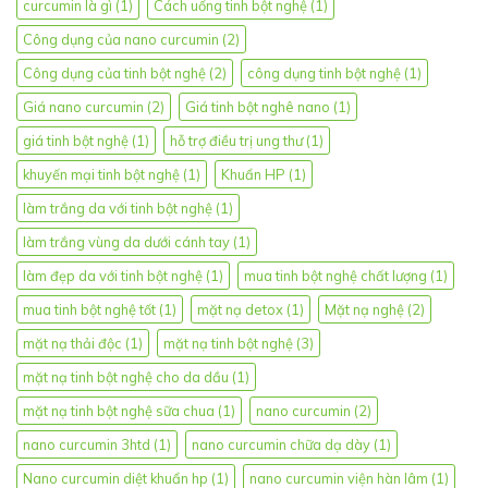
curcumin là gì
(1)
Cách uống tinh bột nghệ
(1)
Công dụng của nano curcumin
(2)
Công dụng của tinh bột nghệ
(2)
công dụng tinh bột nghệ
(1)
Giá nano curcumin
(2)
Giá tinh bột nghê nano
(1)
giá tinh bột nghệ
(1)
hỗ trợ điều trị ung thư
(1)
khuyến mại tinh bột nghệ
(1)
Khuẩn HP
(1)
làm trắng da với tinh bột nghệ
(1)
làm trắng vùng da dưới cánh tay
(1)
làm đẹp da với tinh bột nghệ
(1)
mua tinh bột nghệ chất lượng
(1)
mua tinh bột nghệ tốt
(1)
mặt nạ detox
(1)
Mặt nạ nghệ
(2)
mặt nạ thải độc
(1)
mặt nạ tinh bột nghệ
(3)
mặt nạ tinh bột nghệ cho da dầu
(1)
mặt nạ tinh bột nghệ sữa chua
(1)
nano curcumin
(2)
nano curcumin 3htd
(1)
nano curcumin chữa dạ dày
(1)
Nano curcumin diệt khuẩn hp
(1)
nano curcumin viện hàn lâm
(1)