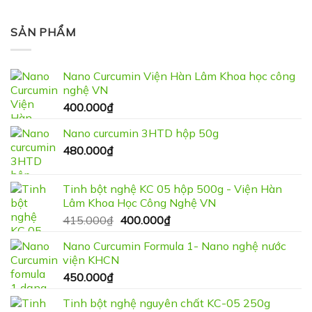
SẢN PHẨM
Nano Curcumin Viện Hàn Lâm Khoa học công
nghệ VN
400.000
₫
Nano curcumin 3HTD hộp 50g
480.000
₫
Tinh bột nghệ KC 05 hộp 500g - Viện Hàn
Lâm Khoa Học Công Nghệ VN
Giá
Giá
415.000
₫
400.000
₫
gốc
hiện
Nano Curcumin Formula 1- Nano nghệ nước
là:
tại
viện KHCN
415.000₫.
là:
450.000
₫
400.000₫.
Tinh bột nghệ nguyên chất KC-05 250g