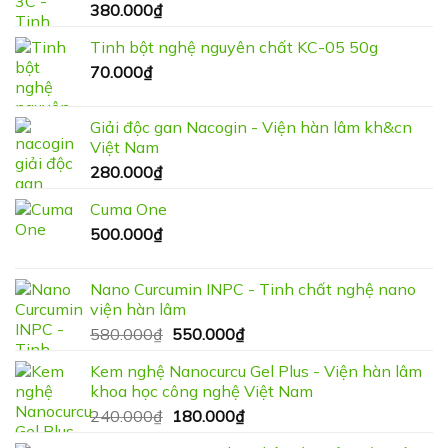
380.000
₫
Tinh bột nghệ nguyên chất KC-05 50g
70.000
₫
Giải độc gan Nacogin - Viện hàn lâm kh&cn
Việt Nam
280.000
₫
Cuma One
500.000
₫
Nano Curcumin INPC - Tinh chất nghệ nano
viện hàn lâm
Giá
Giá
580.000
₫
550.000
₫
gốc
hiện
Kem nghệ Nanocurcu Gel Plus - Viện hàn lâm
là:
tại
khoa học công nghệ Việt Nam
580.000₫.
là:
Giá
Giá
240.000
₫
180.000
₫
550.000₫.
gốc
hiện