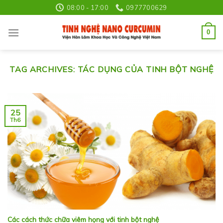
Skip
08:00 - 17:00
0977700629
to
content
0
TAG ARCHIVES:
TÁC DỤNG CỦA TINH BỘT NGHỆ
25
Th6
Các cách thức chữa viêm họng với tinh bột nghệ