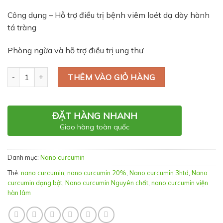
Công dụng – Hỗ trợ điều trị bệnh viêm loét dạ dày hành
tá tràng
Phòng ngừa và hỗ trợ điều trị ung thư
Số lượng
THÊM VÀO GIỎ HÀNG
ĐẶT HÀNG NHANH
Giao hàng toàn quốc
Danh mục:
Nano curcumin
Thẻ:
nano curcumin
,
nano curcumin 20%
,
Nano curcumin 3htd
,
Nano
curcumin dạng bột
,
Nano curcumin Nguyên chất
,
nano curcumin viện
hàn lâm