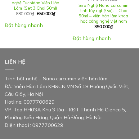
nghệ Fucoidan Viện Hàn
Siro Nghệ Nano curcumin
Lâm (Set 3 Chai 50ml)
tinh túy nghệ việt – Chai
Giá
Giá
680.000
₫
650.000
₫
50ml – viện hàn lâm khoa
gốc
hiện
học công nghệ việt nam
là:
tại
Đặt hàng nhanh
680.000₫.
là:
390.000
₫
650.000₫.
Đặt hàng nhanh
LIÊN HỆ
Tinh bột nghệ – Nano curcumin viện hàn lâm
Đ/c: Viện Hàn Lâm KH&CN VN Số 18 Hoàng Quốc Việt,
Cầu Giấy, Hà Nội
Hotline: 0977700629
VP: Tòa HH03A Khu 3 tòa – KĐT Thanh Hà Cienco 5,
Phường Kiến Hưng, Quận Hà Đông, Hà Nội
Điện thoại : 0977700629