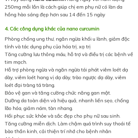
250mg mỗi lần là cách giúp chị em phụ nữ có làn da
hồng hào sáng đẹp hơn sau 14 đến 15 ngày
4. Các công dụng khác của nano curcumin
Phòng chống ung thư, ngăn ngừa khối u lành, giảm độc
tính và tác dụng phụ của hóa trị, xạ trị
Tăng cường lưu thông máu, hỗ trợ và điều trị các bệnh về
tim mạch.
Hỗ trợ phòng ngừa và ngăn ngừa tái phát viêm loét dạ
dày, viêm loét hang vị dạ dày, trào ngược dạ dày, viêm
loét đại tràng tá tràng.
Bảo vệ gan và tăng cường chức năng gan mật.
Dưỡng da toàn diện và hiệu quả, nhanh liền sẹo, chống
lão hóa, giảm nám, tàn nhang.
Hồi phục sức khỏe và sắc đẹp cho phụ nữ sau sinh.
Tăng cường miễn dịch. Làm chậm quá trình suy thoái tế
bào thần kinh, cải thiện trí nhớ cho bệnh nhân