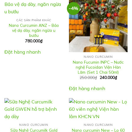
-4%
CÁC SẢN PHẨM KHÁC
Nano Curcumin ANZ – Bảo
vệ dạ dày, ngăn ngừa u
bướu
780.000
₫
Đặt hàng nhanh
NANO CURCUMIN
Nano Fucumin INPC – Nước
nghệ Fucoidan Viện Hàn
Lâm (Set 1 Chai 50ml)
Giá
Giá
250.000
₫
240.000
₫
gốc
hiện
là:
tại
Đặt hàng nhanh
250.000₫.
là:
240.000
NANO CURCUMIN
NANO CURCUMIN
Sữa Nghệ Curcumilk Gold
Nano curcumin New – Lọ 60