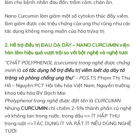
làm cho bệnh nhân đau đớn, trầm cảm, chán ăn.
Nano Curcumin làm giảm một số cytokin thúc đẩy viêm,
làm giảm được các triệu chứng của ung thư cũng như các
tác dụng không mong muốn của hóa trị/xạ trị
2. Hỗ trợ điều trị ĐAU DẠ DÀY – NANO CURCUMIN viện
hàn lâm hiệu quả vượt trội so với bột nghệ và nghệ tươi
“CHẤT POLYPHENOL (curcumin) trong nghệ được chứng
minh là
có tác dụng hỗ trợ điều trị viêm loét dạ dày tá
tràng và phòng chống ung thư
” – PGS.
TS Phạm Thị Thu
Hồ – Nguyên PCT Hội tiêu hóa Việt Nam, Nguyên trưởng
khoa tiêu hóa BV Bạch Mai.
Pholyphenol trong nghệ được đặt tên là CURCUMIN
Nhưng
CURCUMIN
chỉ chiếm 2-5% thành phần củ nghệ
và không tan trong nước, trong dầu => ÍT HẤP THU
trong ruột =>TÁC DỤNG ÍT VÀ RẤT ÍT NẾU DÙNG NGHỆ
TƯƠI