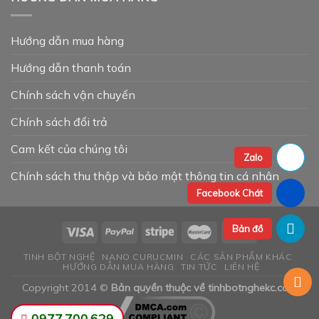
Hướng dẫn mua hàng
Hướng dẫn thanh toán
Chính sách vận chuyển
Chính sách đổi trả
Cam kết của chúng tôi
Zalo
Chính sách thu thập và bảo mật thông tin cá nhân
Facebook Chát
Bản đồ
TINH BỘT NGHỆ
NANO CURUCMIN
CÁC SẢN PHẨM KHÁC
HƯỚNG DẪN MUA HÀNG
TIN TỨC
LIÊN HỆ
Copyright 2014 ©
Bản quyền thuộc về tinhbotnghekc.com
0977.700.629