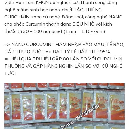
Viện Hàn Lâm KHCN đã nghiên cứu thành công công
nghệ màng sinh học nano, chiết TÁCH RIÊNG
CURCUMIN trong củ nghệ. Đồng thời, công nghệ NANO
cho phép Curcumin thành dạng SIÊU NHỎ với kích
thước từ 30 – 100 nanomet (1 nm = 1.10^-9 m)
=> NANO CURCUMIN THÂM NHẬP VÀO MÁU, TẾ BÀO,
HẤP THU Ở RUỘT => ĐẠT TỶ LỆ HẤP THU 95%
➡ HIỆU QUẢ TRỊ LIỆU GẤP 80 LẦN SO VỚI CURCUMIN
THƯỜNG VÀ GẤP HÀNG NGHÌN LẦN SO VỚI CỦ NGHỆ
TƯƠI