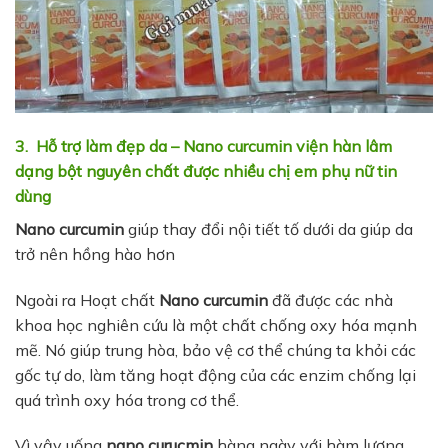
3. Hỗ trợ làm đẹp da – Nano curcumin viện hàn lâm
dạng bột nguyên chất được nhiều chị em phụ nữ tin
dùng
Nano curcumin
giúp thay đổi nội tiết tố dưới da giúp da
trở nên hồng hào hơn
Ngoài ra Hoạt chất
Nano curcumin
đã được các nhà
khoa học nghiên cứu là một chất chống oxy hóa mạnh
mẽ. Nó giúp trung hòa, bảo vệ cơ thể chúng ta khỏi các
gốc tự do, làm tăng hoạt động của các enzim chống lại
quá trình oxy hóa trong cơ thể.
Vì vậy uống
nano curucmin
hàng ngày với hàm lượng