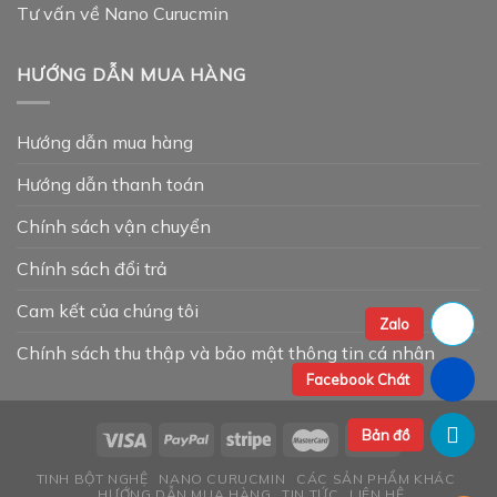
Tư vấn về Nano Curucmin
HƯỚNG DẪN MUA HÀNG
Hướng dẫn mua hàng
Hướng dẫn thanh toán
Chính sách vận chuyển
Chính sách đổi trả
Cam kết của chúng tôi
Zalo
Chính sách thu thập và bảo mật thông tin cá nhân
Facebook Chát
Bản đồ
TINH BỘT NGHỆ
NANO CURUCMIN
CÁC SẢN PHẨM KHÁC
HƯỚNG DẪN MUA HÀNG
TIN TỨC
LIÊN HỆ