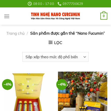
Skip
08:00 - 17:00
0977700629
to
content
0
Trang chủ
/
Sản phẩm được gắn thẻ “Nano Fucumin”
LỌC
-4%
-4%