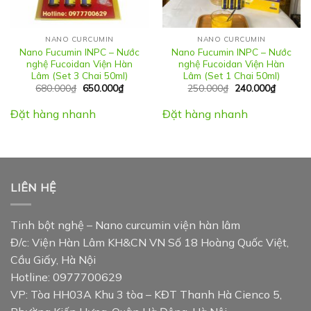
NANO CURCUMIN
NANO CURCUMIN
Nano Fucumin INPC – Nước
Nano Fucumin INPC – Nước
nghệ Fucoidan Viện Hàn
nghệ Fucoidan Viện Hàn
Lâm (Set 3 Chai 50ml)
Lâm (Set 1 Chai 50ml)
Giá
Giá
Giá
Giá
680.000
₫
650.000
₫
250.000
₫
240.000
₫
gốc
hiện
gốc
hiện
là:
tại
là:
tại
Đặt hàng nhanh
Đặt hàng nhanh
680.000₫.
là:
250.000₫.
là:
650.000₫.
240.000
LIÊN HỆ
Tinh bột nghệ – Nano curcumin viện hàn lâm
Đ/c: Viện Hàn Lâm KH&CN VN Số 18 Hoàng Quốc Việt,
Cầu Giấy, Hà Nội
Hotline: 0977700629
VP: Tòa HH03A Khu 3 tòa – KĐT Thanh Hà Cienco 5,