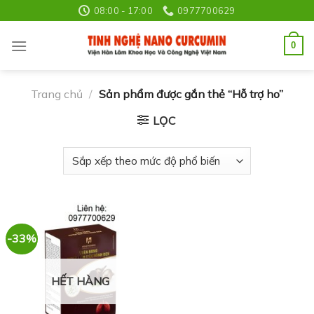
Skip
08:00 - 17:00
0977700629
to
content
0
Trang chủ
/
Sản phẩm được gắn thẻ “Hỗ trợ ho”
LỌC
-33%
HẾT HÀNG