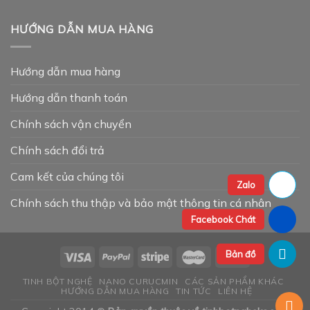
HƯỚNG DẪN MUA HÀNG
Hướng dẫn mua hàng
Hướng dẫn thanh toán
Chính sách vận chuyển
Chính sách đổi trả
Cam kết của chúng tôi
Zalo
Chính sách thu thập và bảo mật thông tin cá nhân
Facebook Chát
Bản đồ
TINH BỘT NGHỆ
NANO CURUCMIN
CÁC SẢN PHẨM KHÁC
HƯỚNG DẪN MUA HÀNG
TIN TỨC
LIÊN HỆ