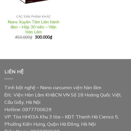
CÁC SẢN PHẨM KHÁC
Nano Xuyên Tâm Liên hành
đen – Hộp 30 viên – Viện
Hàn Lâm
Giá
Giá
450.000
₫
300.000
₫
gốc
hiện
là:
tại
450.000₫.
là:
300.000₫.
LIÊN HỆ
Tinh bột nghệ – Nano curcumin viện hàn lâm
Đ/c: Viện Hàn Lâm KH&CN VN Số 18 Hoàng Quốc Việt,
Cầu Giấy, Hà Nội
Hotline: 0977700629
VP: Tòa HH03A Khu 3 tòa – KĐT Thanh Hà Cienco 5,
Phường Kiến Hưng, Quận Hà Đông, Hà Nội