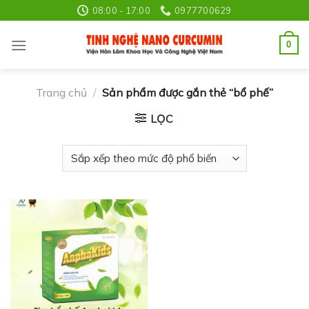
Skip
08:00 - 17:00
0977700629
to
content
0
Trang chủ
/
Sản phẩm được gắn thẻ “bổ phế”
LỌC