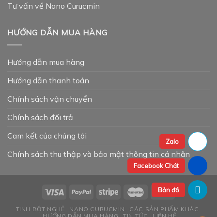
Tư vấn về Nano Curucmin
HƯỚNG DẪN MUA HÀNG
Hướng dẫn mua hàng
Hướng dẫn thanh toán
Chính sách vận chuyển
Chính sách đổi trả
Cam kết của chúng tôi
Zalo
Chính sách thu thập và bảo mật thông tin cá nhân
Facebook Chát
Bản đồ
TINH BỘT NGHỆ
NANO CURUCMIN
CÁC SẢN PHẨM KHÁC
HƯỚNG DẪN MUA HÀNG
TIN TỨC
LIÊN HỆ