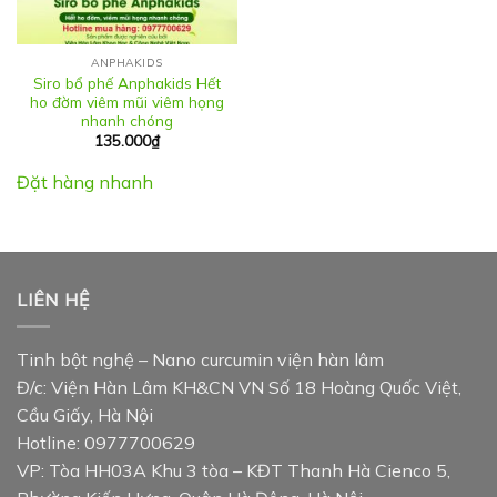
ANPHAKIDS
Siro bổ phế Anphakids Hết
ho đờm viêm mũi viêm họng
nhanh chóng
135.000
₫
Đặt hàng nhanh
LIÊN HỆ
Tinh bột nghệ – Nano curcumin viện hàn lâm
Đ/c: Viện Hàn Lâm KH&CN VN Số 18 Hoàng Quốc Việt,
Cầu Giấy, Hà Nội
Hotline: 0977700629
VP: Tòa HH03A Khu 3 tòa – KĐT Thanh Hà Cienco 5,